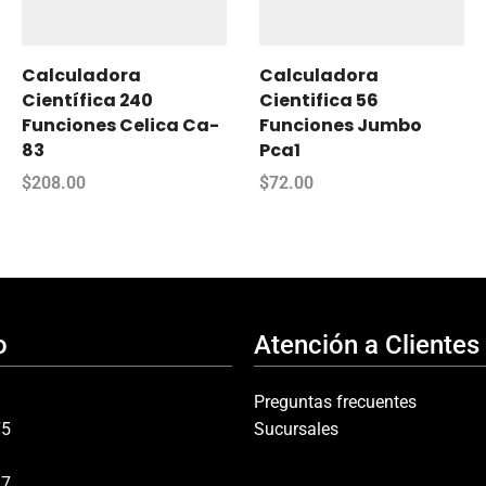
Calculadora
Calculadora
Científica 240
Cientifica 56
Funciones Celica Ca-
Funciones Jumbo
83
Pca1
$
208.00
$
72.00
o
Atención a Clientes
Preguntas frecuentes
75
Sucursales
97