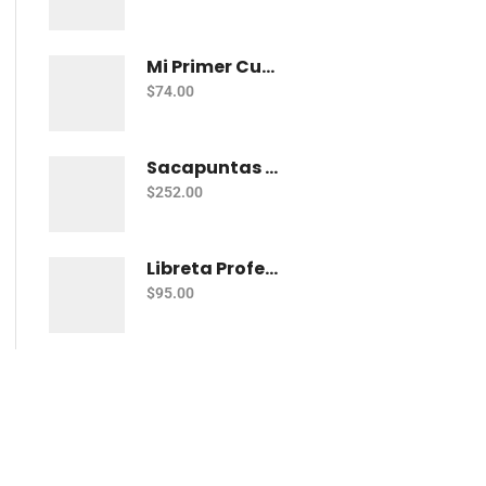
Mi Primer Cuaderno Cuadritos "A" (10Mm) 50 Hojas Norma
$
74.00
Sacapuntas Kores Kolorito Lapiz 1 Orif C/20
$
252.00
Libreta Profesional De Espiral Printaform Arcoiris Pastel 100 H Ry
$
95.00