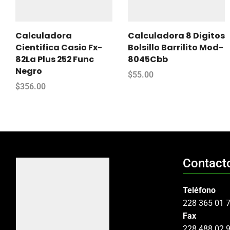
Calculadora
Calculadora 8 Digitos
Cientifica Casio Fx-
Bolsillo Barrilito Mod-
82La Plus 252 Func
8045Cbb
Negro
$
55.00
$
356.00
Contact
Teléfono
228 365 01 
Fax
228 488 02 