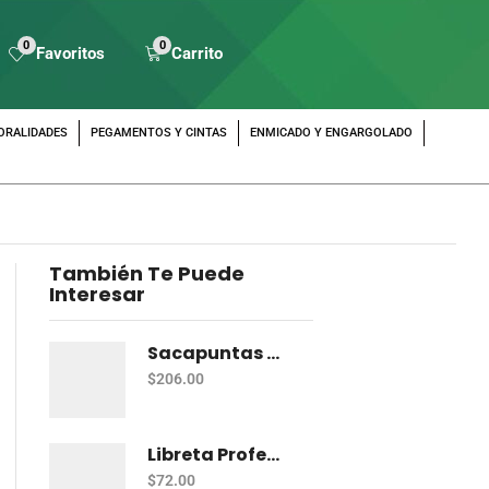
0
0
Favoritos
Carrito
ORALIDADES
PEGAMENTOS Y CINTAS
ENMICADO Y ENGARGOLADO
También Te Puede
Interesar
Sacapuntas Maped Shaker 2 Orificios - Bote Con 12
$
206.00
Libreta Profesional De Espiral Norma Color 100 H C-7
$
72.00