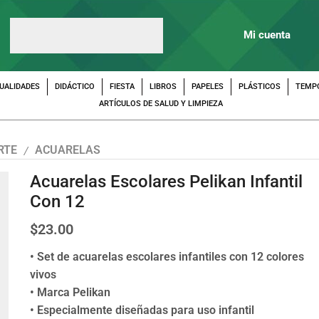
Mi cuenta
UALIDADES
DIDÁCTICO
FIESTA
LIBROS
PAPELES
PLÁSTICOS
TEMP
ARTÍCULOS DE SALUD Y LIMPIEZA
RTE
ACUARELAS
/
Acuarelas Escolares Pelikan Infantil
Con 12
$
23.00
• Set de acuarelas escolares infantiles con 12 colores
vivos
• Marca Pelikan
• Especialmente diseñadas para uso infantil