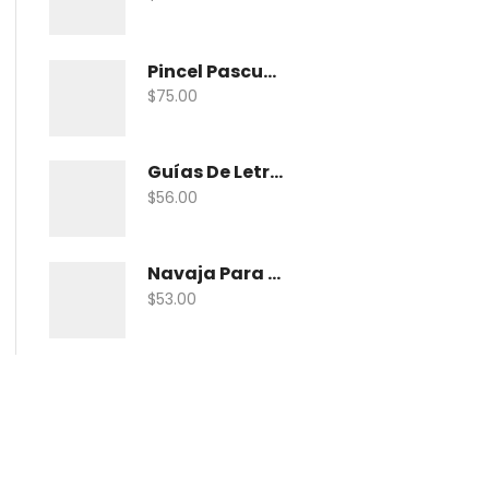
Pincel Pascua Pin-Khab05 Con 15
$
75.00
Guías De Letras Maped 38005 No. 5
$
56.00
Navaja Para Exacto Olfa Asbb-10 C/10 Nav
$
53.00