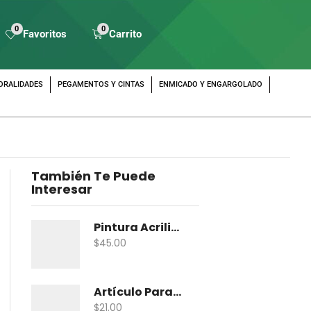
0
0
Favoritos
Carrito
ORALIDADES
PEGAMENTOS Y CINTAS
ENMICADO Y ENGARGOLADO
También Te Puede
Interesar
Pintura Acrilica Vanguardia Metalica 100 Ml
$
45.00
Artículo Para Maqueta Gama Zoologico Chico
$
21.00