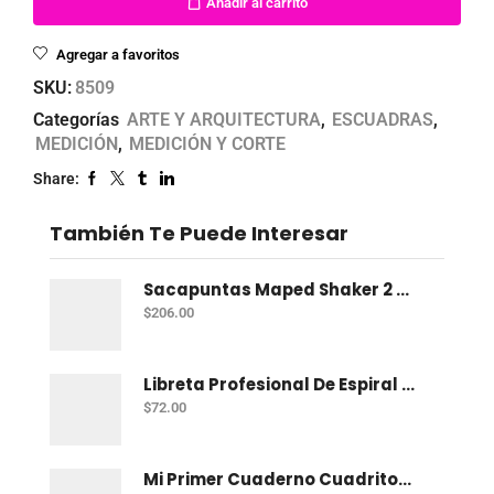
Añadir al carrito
Agregar a favoritos
SKU:
8509
Categorías
ARTE Y ARQUITECTURA
,
ESCUADRAS
,
MEDICIÓN
,
MEDICIÓN Y CORTE
Share:
También Te Puede Interesar
Sacapuntas Maped Shaker 2 Orificios - Bote Con 12
$
206.00
Libreta Profesional De Espiral Norma Color 100 H C-7
$
72.00
Mi Primer Cuaderno Cuadritos "A" (10Mm) 50 Hojas Norma