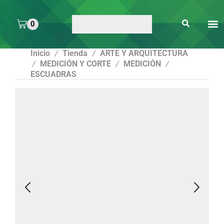
0
ARTE 
PEGAMENTOS Y
ENMICA
ARTÍCULOS DE S
Inicio
Tienda
ARTE Y ARQUITECTURA
/
/
MEDICIÓN Y CORTE
MEDICIÓN
/
/
/
ESCUADRAS