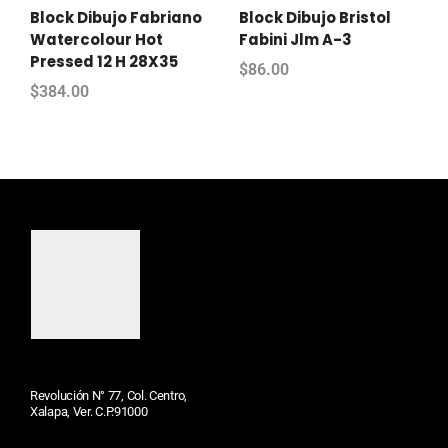
Block Dibujo Fabriano
Block Dibujo Bristol
Watercolour Hot
Fabini Jlm A-3
Pressed 12 H 28X35
$
86.00
$
384.00
Revolución N° 77, Col. Centro,
Xalapa, Ver. C.P.91000