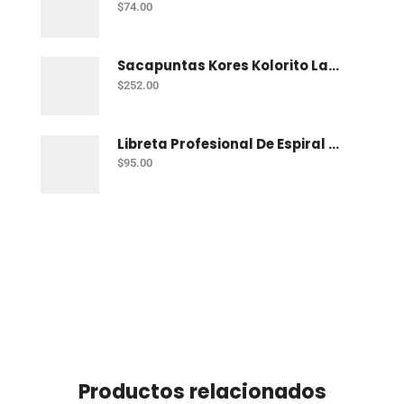
$
74.00
Sacapuntas Kores Kolorito Lapiz 1 Orif C/20
$
252.00
Libreta Profesional De Espiral Printaform Arcoiris Pastel 100 H Ry
$
95.00
Productos relacionados