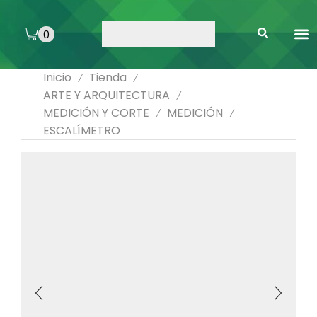
0
ARTE 
PEGAMENTOS 
ENMICA
ARTÍCULOS DE SA
Inicio
Tienda
/
/
ARTE Y ARQUITECTURA
/
MEDICIÓN Y CORTE
MEDICIÓN
/
/
ESCALÍMETRO