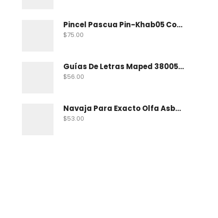
Pincel Pascua Pin-Khab05 Con 15
$
75.00
Guías De Letras Maped 38005 No. 5
$
56.00
Navaja Para Exacto Olfa Asbb-10 C/10 Nav
$
53.00