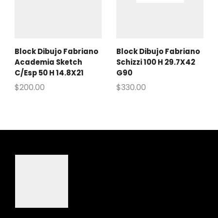
Block Dibujo Fabriano
Block Dibujo Fabriano
Academia Sketch
Schizzi 100 H 29.7X42
C/Esp 50 H 14.8X21
G90
$
200.00
$
330.00