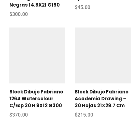
Negras 14.8X21 G190
$
45.00
$
300.00
Block Dibujo Fabriano
Block Dibujo Fabriano
1264 Watercolour
Academia Drawing –
C/Esp 30 H 9X12 G300
30 Hojas 21X29.7 Cm
$
370.00
$
215.00