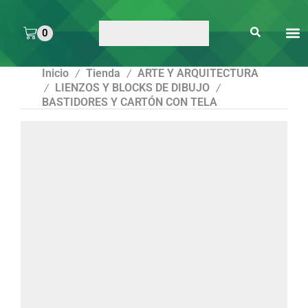
0
ARTE 
PEGAMENTOS Y
ENMICA
ARTÍCULOS DE S
Inicio
Tienda
ARTE Y ARQUITECTURA
/
/
LIENZOS Y BLOCKS DE DIBUJO
/
/
BASTIDORES Y CARTÓN CON TELA