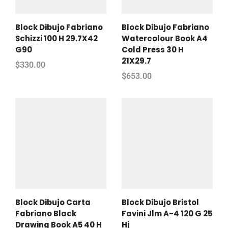
Block Dibujo Fabriano
Block Dibujo Fabriano
Schizzi 100 H 29.7X42
Watercolour Book A4
G90
Cold Press 30 H
21X29.7
$
330.00
$
653.00
Block Dibujo Carta
Block Dibujo Bristol
Fabriano Black
Favini Jlm A-4 120 G 25
Drawing Book A5 40 H
Hj