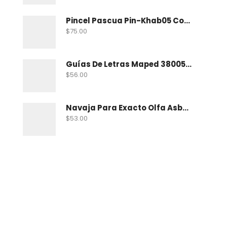
Pincel Pascua Pin-Khab05 Con 15
$
75.00
Guías De Letras Maped 38005 No. 5
$
56.00
Navaja Para Exacto Olfa Asbb-10 C/10 Nav
$
53.00