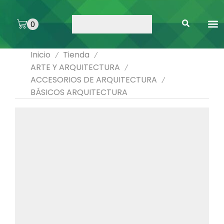
0
ARTE 
PEGAMENTOS 
ENMICA
ARTÍCULOS DE SA
Inicio
Tienda
/
/
ARTE Y ARQUITECTURA
/
ACCESORIOS DE ARQUITECTURA
/
BÁSICOS ARQUITECTURA