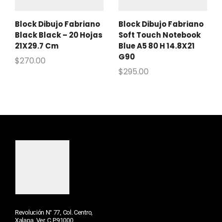
Block Dibujo Fabriano
Block Dibujo Fabriano
Black Black – 20 Hojas
Soft Touch Notebook
21X29.7 Cm
Blue A5 80 H 14.8X21
G90
$
270.00
$
295.00
Revolución N° 77, Col. Centro,
Xalapa, Ver. C.P.91000