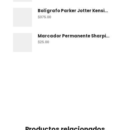
Bolígrafo Parker Jotter Kensington Ct Bp
$
375.00
Marcador Permanente Sharpie Chisel Tip - Rojo
$
25.00
Productos relacionados