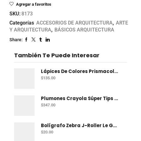
Agregar a favoritos
SKU:
8173
Categorías
ACCESORIOS DE ARQUITECTURA
,
ARTE
Y ARQUITECTURA
,
BÁSICOS ARQUITECTURA
Share:
También Te Puede Interesar
Lápices De Colores Prismacolor Junior Con 12 Dual
$
135.00
Plumones Crayola Súper Tips Con 50
$
347.00
Bolígrafo Zebra J-Roller Le Gel 0.7 Mm Azul
$
20.00