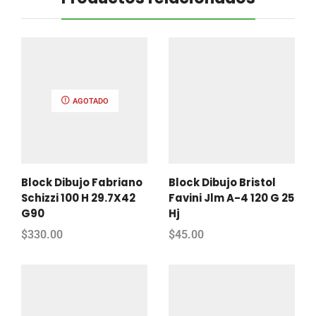
AGOTADO
Block Dibujo Fabriano
Block Dibujo Bristol
Schizzi 100 H 29.7X42
Favini Jlm A-4 120 G 25
G90
Hj
$
330.00
$
45.00