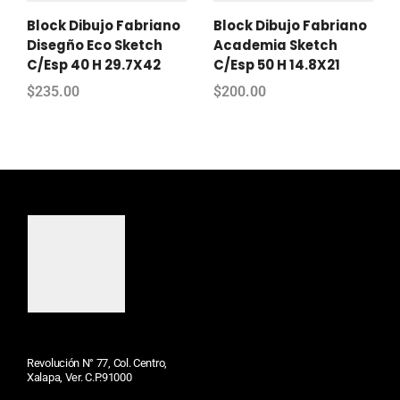
Block Dibujo Fabriano
Block Dibujo Fabriano
Disegño Eco Sketch
Academia Sketch
C/Esp 40 H 29.7X42
C/Esp 50 H 14.8X21
$
235.00
$
200.00
Revolución N° 77, Col. Centro,
Xalapa, Ver. C.P.91000