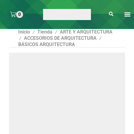
0
ARTE 
PEGAMENTOS Y
ENMICA
ARTÍCULOS DE S
Inicio
Tienda
ARTE Y ARQUITECTURA
/
/
ACCESORIOS DE ARQUITECTURA
/
/
BÁSICOS ARQUITECTURA