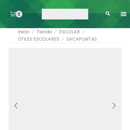
0
ARTE 
PEGAMENTOS 
ENMICA
ARTÍCULOS DE SA
Inicio
Tienda
ESCOLAR
/
/
/
ÚTILES ESCOLARES
SACAPUNTAS
/