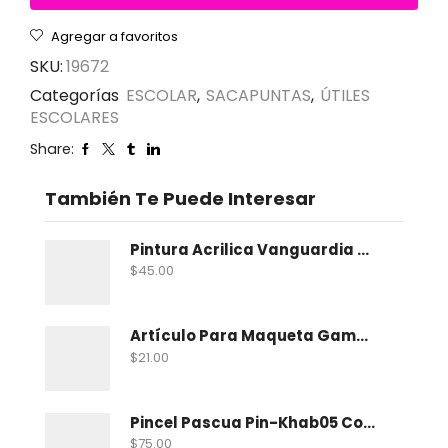
Agregar a favoritos
SKU:
19672
Categorías
ESCOLAR
,
SACAPUNTAS
,
ÚTILES
ESCOLARES
Share:
También Te Puede Interesar
Pintura Acrilica Vanguardia Metalica 100 Ml
$
45.00
Artículo Para Maqueta Gama Zoologico Chico
$
21.00
Pincel Pascua Pin-Khab05 Con 15
$
75.00