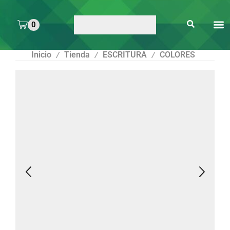
0
ARTE 
PEGAMENTOS Y
ENMICA
ARTÍCULOS DE S
Inicio
Tienda
ESCRITURA
COLORES
/
/
/