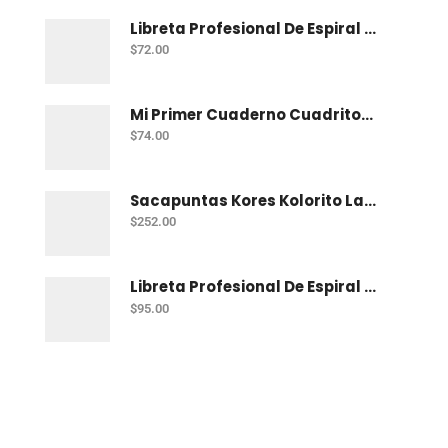
Libreta Profesional De Espiral Norma Color 100 H C-7
$
72.00
Mi Primer Cuaderno Cuadritos "A" (10Mm) 50 Hojas Norma
$
74.00
Sacapuntas Kores Kolorito Lapiz 1 Orif C/20
$
252.00
Libreta Profesional De Espiral Printaform Arcoiris Pastel 100 H Ry
$
95.00