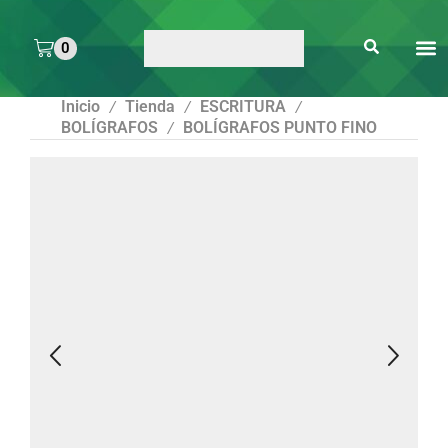
0
ARTE 
PEGAMENTOS Y
ENMICA
ARTÍCULOS DE S
Inicio
Tienda
ESCRITURA
/
/
/
BOLÍGRAFOS
BOLÍGRAFOS PUNTO FINO
/