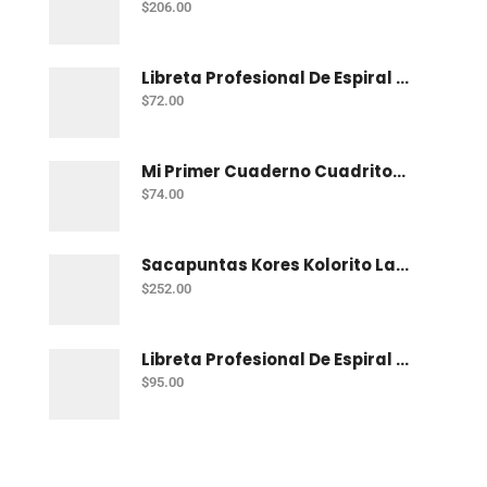
$
206.00
Libreta Profesional De Espiral Norma Color 100 H C-7
$
72.00
Mi Primer Cuaderno Cuadritos "A" (10Mm) 50 Hojas Norma
$
74.00
Sacapuntas Kores Kolorito Lapiz 1 Orif C/20
$
252.00
Libreta Profesional De Espiral Printaform Arcoiris Pastel 100 H Ry
$
95.00