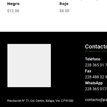
Negro
Rojo
$
12.00
$
8.00
Contact
Teléfono
228 365 01 
Fax
228 488 02 
WhatsApp
228 365 017
contacto@pa
Revolución N° 77, Col. Centro, Xalapa, Ver. C.P.91000