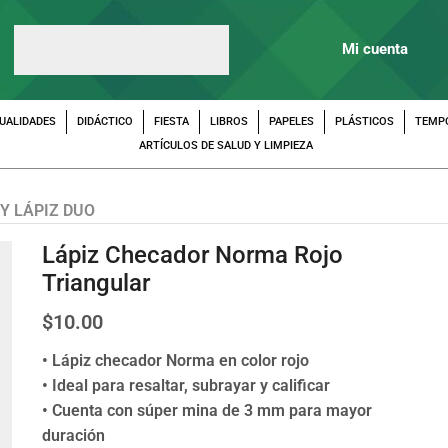
Mi cuenta
UALIDADES
DIDÁCTICO
FIESTA
LIBROS
PAPELES
PLÁSTICOS
TEMP
ARTÍCULOS DE SALUD Y LIMPIEZA
 Y LÁPIZ DUO
Lápiz Checador Norma Rojo
Triangular
$
10.00
• Lápiz checador Norma en color rojo
• Ideal para resaltar, subrayar y calificar
• Cuenta con súper mina de 3 mm para mayor
duración