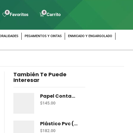
0
0
Favoritos
Carrito
ORALIDADES
PEGAMENTOS Y CINTAS
ENMICADO Y ENGARGOLADO
También Te Puede
Interesar
Papel Contac Pascua Transparente 45 Cm X 20 Mt
$
145.00
Plástico Pvc (Rollo)
$
182.00