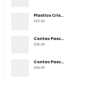
Plastico Cristal Adherible Cal. 4 Mt
$
25.00
Contac Pascua Diamantado 2 Mt Fiusha
$
36.00
Contac Pascua Diamantado 2 Mt Dorado
$
36.00