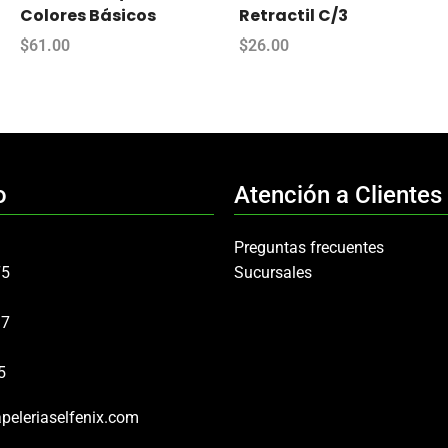
Colores Básicos
Retractil C/3
$
61.00
$
26.00
o
Atención a Clientes
Preguntas frecuentes
75
Sucursales
97
5
peleriaselfenix.com